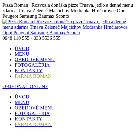
Skip
Pizza Roman | Rozvoz a donáška pizze Trnava, jedlo a denné menu
to
zdarma Trnava Zeleneč Majcichov Modranka Hrnčiarovce Opoj
content
Peugeot Samsung Baumax Sconto
0948 110 555
•
033 5536 555
ÚVOD
MENU
OBEDOVÉ MENU
FOTOGALÉRIA
KONTAKTY
FARMA ROMAN
OBJEDNAŤ ONLINE
Facebook
ÚVOD
page
MENU
opens
OBEDOVÉ MENU
in
FOTOGALÉRIA
new
KONTAKTY
window
FARMA ROMAN