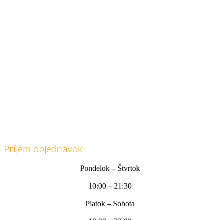
OBEDOVÉ MENU
OBEDOVÉ MENU
Na prípravu obedového menu používame
len kvalitné a čerstvé suroviny!
Príjem objednávok
Pondelok – Štvrtok
10:00 – 21:30
Piatok – Sobota