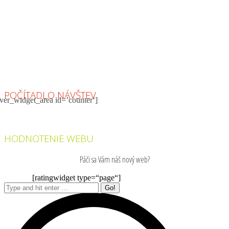
Podľa vlastného výberu: 1x zo 4
Pizza štangle s dressingom
2L Kofola / Coca Cola
2x energetický nápoj
2x plechovka piva
POČÍTADLO NÁVŠTEV
ver_widget_area id=’counter‘]
HODNOTENIE WEBU
Páči sa Vám náš nový web?
[ratingwidget type=“page“]
Search: